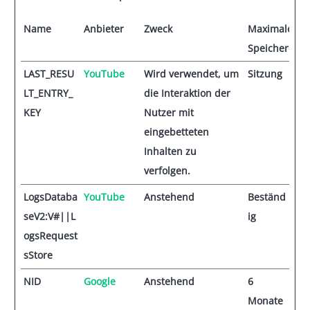
Name
Anbieter
Zweck
Maximale
Speicherdau
LAST_RESU
YouTube
Wird verwendet, um
Sitzung
LT_ENTRY_
die Interaktion der
KEY
Nutzer mit
eingebetteten
Inhalten zu
verfolgen.
LogsDataba
YouTube
Anstehend
Beständ
seV2:V#||L
ig
ogsRequest
sStore
NID
Google
Anstehend
6
Monate